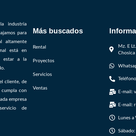
a industria
Más buscados
Informa
bajamos para
al altamente
Mz. E L
Rental
onal está en
Chosica
e estar a la
Proyectos
Whatsap
do.
Servicios
Teléfono
l cliente, de
Ventas
e cumpla con
E-mail:
 cada empresa
E-mail:
ervicio de
Lunes a 
Sábado: