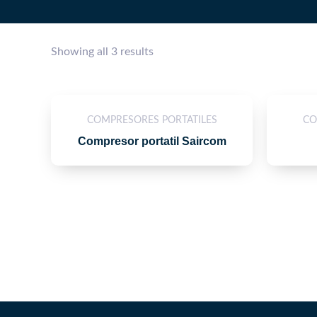
Showing all 3 results
COMPRESORES PORTATILES
CO
Compresor portatil Saircom