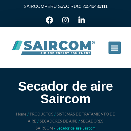
SAIRCOMPERU S.A.C RUC: 20549439111
INICIAR SESION
Secador de aire
Saircom
Home
/
PRODUCTOS
/
SISTEMAS DE TRATAMIENTO DE
AIRE
/
SECADORES DE AIRE
/
SECADORES
SAIRCOM
/ Secador de aire Saircom